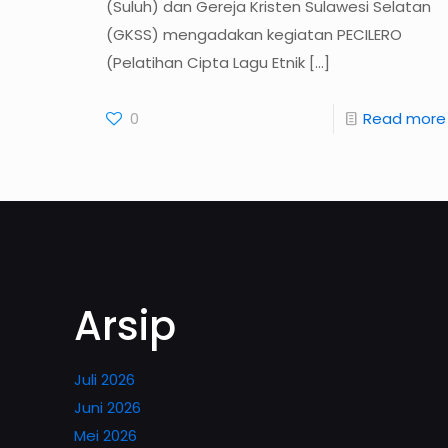
(Suluh) dan Gereja Kristen Sulawesi Selatan
(GKSS) mengadakan kegiatan PECILERO
(Pelatihan Cipta Lagu Etnik
[…]
0
Read more
Arsip
Juli 2026
Juni 2026
Mei 2026