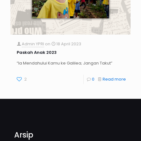
Admin YPRI
on
18 April 2023
Paskah Anak 2023
“Ia Mendahului Kamu ke Galilea; Jangan Takut”
2
0
Read more
Arsip