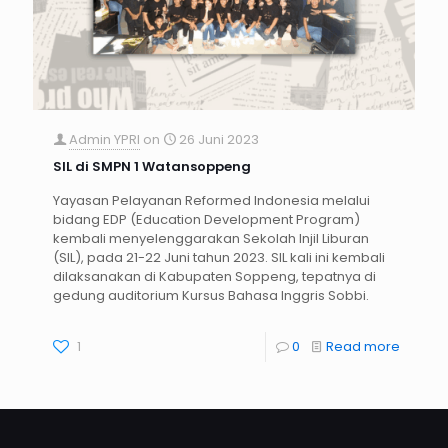
Admin YPRI
on
26 Juni 2023
SIL di SMPN 1 Watansoppeng
Yayasan Pelayanan Reformed Indonesia melalui
bidang EDP (Education Development Program)
kembali menyelenggarakan Sekolah Injil Liburan
(SIL), pada 21-22 Juni tahun 2023. SIL kali ini kembali
dilaksanakan di Kabupaten Soppeng, tepatnya di
gedung auditorium Kursus Bahasa Inggris Sobbi.
1
0
Read more