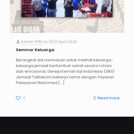
Admin YPRI
on
12 April 2026
Seminar Keluarga
Berangkat dari kerinduan untuk melihat keluarga-
keluarga jemaat bertumbuh sehat secara rohani
dan emosional, Gereja Kemah Injil Indonesia (GKII)
Jemaat Talitakumi bekerja sama dengan Yayasan
Pelayanan Reformed
[…]
0
Read more