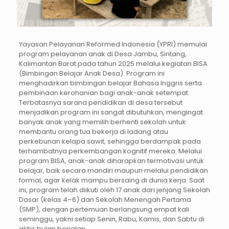
Yayasan Pelayanan Reformed Indonesia (YPRI) memulai
program pelayanan anak di Desa Jambu, Sintang,
Kalimantan Barat pada tahun 2025 melalui kegiatan BISA
(Bimbingan Belajar Anak Desa). Program ini
menghadirkan bimbingan belajar Bahasa Inggris serta
pembinaan kerohanian bagi anak-anak setempat.
Terbatasnya sarana pendidikan di desa tersebut
menjadikan program ini sangat dibutuhkan, mengingat
banyak anak yang memilih berhenti sekolah untuk
membantu orang tua bekerja di ladang atau
perkebunan kelapa sawit, sehingga berdampak pada
terhambatnya perkembangan kognitif mereka. Melalui
program BISA, anak-anak diharapkan termotivasi untuk
belajar, baik secara mandiri maupun melalui pendidikan
formal, agar kelak mampu bersaing di dunia kerja. Saat
ini, program telah diikuti oleh 17 anak dari jenjang Sekolah
Dasar (kelas 4–6) dan Sekolah Menengah Pertama
(SMP), dengan pertemuan berlangsung empat kali
seminggu, yakni setiap Senin, Rabu, Kamis, dan Sabtu di
akhir bulan berjalan.