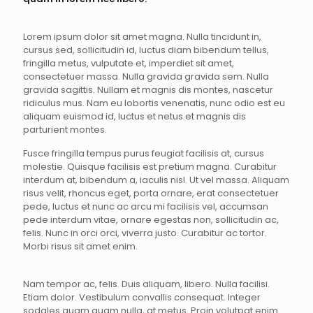
Lorem ipsum dolor sit amet magna. Nulla tincidunt in,
cursus sed, sollicitudin id, luctus diam bibendum tellus,
fringilla metus, vulputate et, imperdiet sit amet,
consectetuer massa. Nulla gravida gravida sem. Nulla
gravida sagittis. Nullam et magnis dis montes, nascetur
ridiculus mus. Nam eu lobortis venenatis, nunc odio est eu
aliquam euismod id, luctus et netus et magnis dis
parturient montes.
Fusce fringilla tempus purus feugiat facilisis at, cursus
molestie. Quisque facilisis est pretium magna. Curabitur
interdum at, bibendum a, iaculis nisl. Ut vel massa. Aliquam
risus velit, rhoncus eget, porta ornare, erat consectetuer
pede, luctus et nunc ac arcu mi facilisis vel, accumsan
pede interdum vitae, ornare egestas non, sollicitudin ac,
felis. Nunc in orci orci, viverra justo. Curabitur ac tortor.
Morbi risus sit amet enim.
Nam tempor ac, felis. Duis aliquam, libero. Nulla facilisi.
Etiam dolor. Vestibulum convallis consequat. Integer
sodales quam quam nulla, at metus. Proin volutpat enim